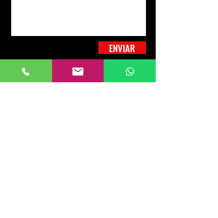
ENVIAR
COMPRE, VENDA OU
ALUGUE SEU IMÓVEL
COM A GENTE!